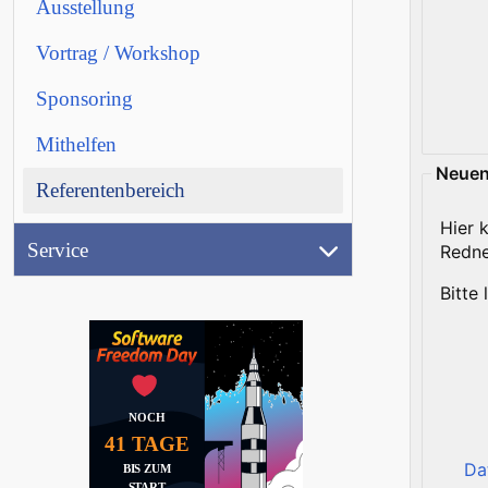
Ausstellung
(17.9.2026)
Vortrag / Workshop
Ausstellung
Sponsoring
Aktionen
Mithelfen
Jobwand
Neuen
Referentenbereich
Videos
(
Hier 
Service
Redne
Peertube)
Bitte
NOCH
41 TAGE
Da
BIS ZUM
START