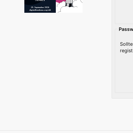
19. September 2026
digitalfreedoms.org/sfd
Passw
Sollt
regis